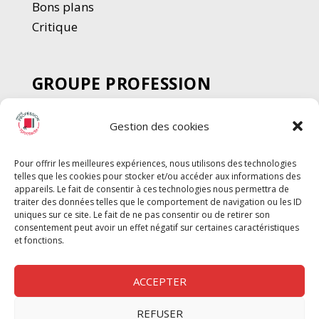
Bons plans
Critique
GROUPE PROFESSION
SPECTACLE
Gestion des cookies
Chèque Intermittents
Henotes
Pour offrir les meilleures expériences, nous utilisons des technologies
Chèque Compta
telles que les cookies pour stocker et/ou accéder aux informations des
Chèque Emploi Spectacle
appareils. Le fait de consentir à ces technologies nous permettra de
traiter des données telles que le comportement de navigation ou les ID
G-Pods
uniques sur ce site. Le fait de ne pas consentir ou de retirer son
consentement peut avoir un effet négatif sur certaines caractéristiques
Profession Audio-visuel
Suivre
Suivre
et fonctions.
Le Cahier Pro
ACCEPTER
REFUSER