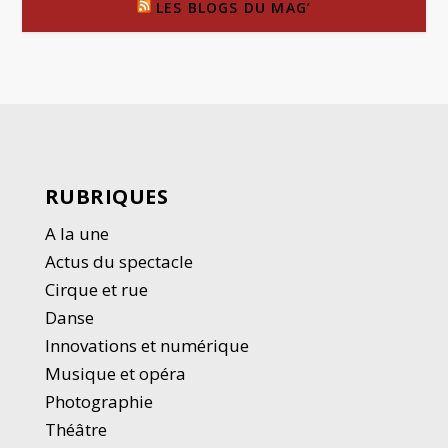
LES BLOGS DU MAG’
RUBRIQUES
A la une
Actus du spectacle
Cirque et rue
Danse
Innovations et numérique
Musique et opéra
Photographie
Thé
â
tre