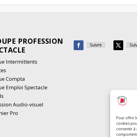
UPE PROFESSION
Suivre
Sui
CTACLE
e Intermittents
tes
ue Compta
e Emploi Spectacle
ds
ssion Audio-visuel
hier Pro
Pour offrir 
cookies pou
consentir à
comportement