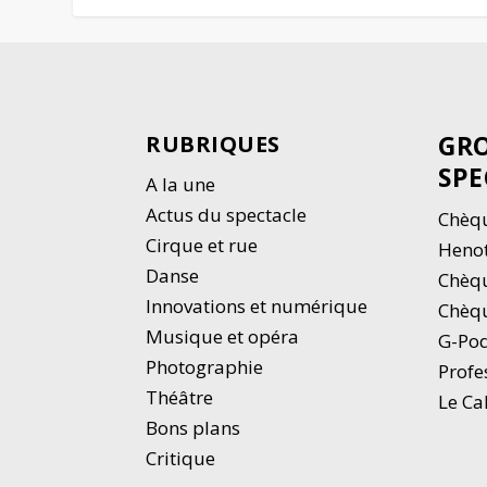
GRO
RUBRIQUES
SPE
A la une
Actus du spectacle
Chèqu
Cirque et rue
Heno
Danse
Chèq
Innovations et numérique
Chèqu
Musique et opéra
G-Po
Photographie
Profe
Thé
â
tre
Le Ca
Bons plans
Critique