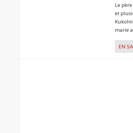
Le père
et plus
Kukolni
marie a
EN S