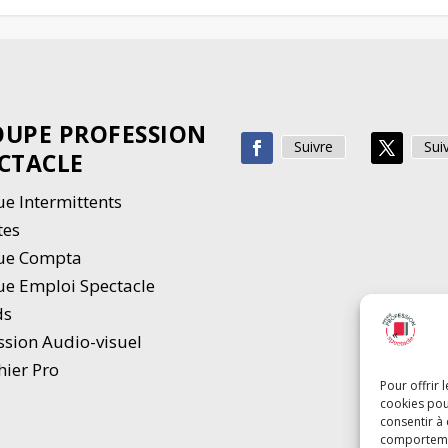
UPE PROFESSION
Suivre
Sui
CTACLE
e Intermittents
tes
ue Compta
e Emploi Spectacle
ds
ssion Audio-visuel
hier Pro
Pour offrir 
cookies pou
consentir à
comportement