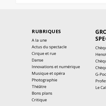
GRO
RUBRIQUES
SPE
A la une
Actus du spectacle
Chèqu
Cirque et rue
Heno
Danse
Chèq
Innovations et numérique
Chèqu
Musique et opéra
G-Po
Photographie
Profe
Thé
â
tre
Le Ca
Bons plans
Critique