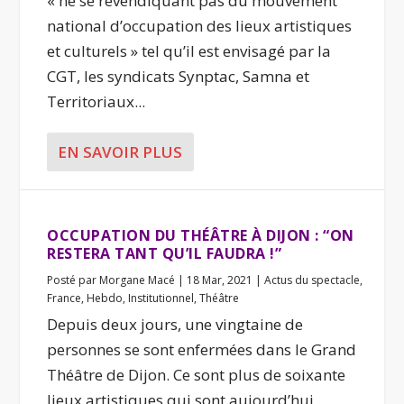
« ne se revendiquant pas du mouvement
national d’occupation des lieux artistiques
et culturels » tel qu’il est envisagé par la
CGT, les syndicats Synptac, Samna et
Territoriaux...
EN SAVOIR PLUS
OCCUPATION DU THÉÂTRE À DIJON : “ON
RESTERA TANT QU’IL FAUDRA !”
Posté par
Morgane Macé
|
18 Mar, 2021
|
Actus du spectacle
,
France
,
Hebdo
,
Institutionnel
,
Théâtre
Depuis deux jours, une vingtaine de
personnes se sont enfermées dans le Grand
Théâtre de Dijon. Ce sont plus de soixante
lieux artistiques qui sont aujourd’hui