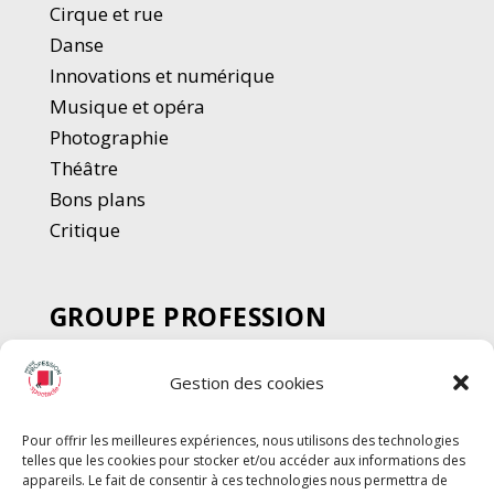
Cirque et rue
Danse
Innovations et numérique
Musique et opéra
Photographie
Thé
â
tre
Bons plans
Critique
GROUPE PROFESSION
SPECTACLE
Gestion des cookies
Chèque Intermittents
Henotes
Pour offrir les meilleures expériences, nous utilisons des technologies
Chèque Compta
telles que les cookies pour stocker et/ou accéder aux informations des
Chèque Emploi Spectacle
appareils. Le fait de consentir à ces technologies nous permettra de