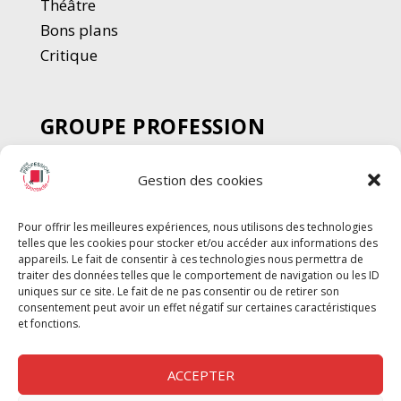
Thé
â
tre
Bons plans
Critique
GROUPE PROFESSION
SPECTACLE
Gestion des cookies
Chèque Intermittents
Henotes
Pour offrir les meilleures expériences, nous utilisons des technologies
Chèque Compta
telles que les cookies pour stocker et/ou accéder aux informations des
Chèque Emploi Spectacle
appareils. Le fait de consentir à ces technologies nous permettra de
traiter des données telles que le comportement de navigation ou les ID
G-Pods
uniques sur ce site. Le fait de ne pas consentir ou de retirer son
consentement peut avoir un effet négatif sur certaines caractéristiques
Profession Audio-visuel
Suivre
Suivre
et fonctions.
Le Cahier Pro
ACCEPTER