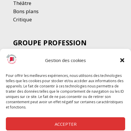
Thé
â
tre
Bons plans
Critique
GROUPE PROFESSION
SPECTACLE
Gestion des cookies
Chèque Intermittents
Henotes
Pour offrir les meilleures expériences, nous utilisons des technologies
Chèque Compta
telles que les cookies pour stocker et/ou accéder aux informations des
Chèque Emploi Spectacle
appareils. Le fait de consentir à ces technologies nous permettra de
traiter des données telles que le comportement de navigation ou les ID
G-Pods
uniques sur ce site. Le fait de ne pas consentir ou de retirer son
consentement peut avoir un effet négatif sur certaines caractéristiques
Profession Audio-visuel
Suivre
Suivre
et fonctions.
Le Cahier Pro
ACCEPTER