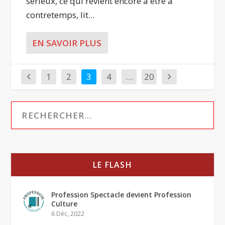
sérieux, ce qui revient encore à être à
contretemps, lit...
EN SAVOIR PLUS
1
2
3
4
…
20
LE FLASH
Profession Spectacle devient Profession
Culture
6 Déc, 2022