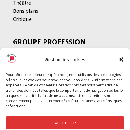
Thé
â
tre
Bons plans
Critique
GROUPE PROFESSION
SPECTACLE
Gestion des cookies
Chèque Intermittents
Henotes
Pour offrir les meilleures expériences, nous utilisons des technologies
Chèque Compta
telles que les cookies pour stocker et/ou accéder aux informations des
Chèque Emploi Spectacle
appareils. Le fait de consentir à ces technologies nous permettra de
traiter des données telles que le comportement de navigation ou les ID
G-Pods
uniques sur ce site. Le fait de ne pas consentir ou de retirer son
consentement peut avoir un effet négatif sur certaines caractéristiques
Profession Audio-visuel
Suivre
Suivre
et fonctions.
Le Cahier Pro
ACCEPTER