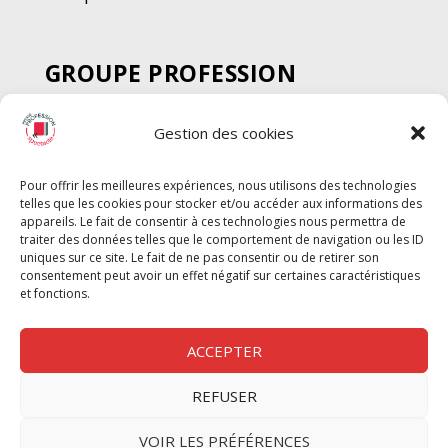
GROUPE PROFESSION
SPECTACLE
Gestion des cookies
Chèque Intermittents
Henotes
Pour offrir les meilleures expériences, nous utilisons des technologies
Chèque Compta
telles que les cookies pour stocker et/ou accéder aux informations des
Chèque Emploi Spectacle
appareils. Le fait de consentir à ces technologies nous permettra de
traiter des données telles que le comportement de navigation ou les ID
G-Pods
uniques sur ce site. Le fait de ne pas consentir ou de retirer son
consentement peut avoir un effet négatif sur certaines caractéristiques
Profession Audio-visuel
Suivre
Suivre
et fonctions.
Le Cahier Pro
ACCEPTER
REFUSER
Nous contacter
VOIR LES PRÉFÉRENCES