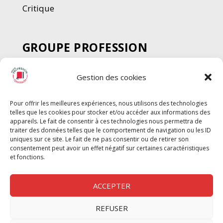
Critique
GROUPE PROFESSION
SPECTACLE
Gestion des cookies
Chèque Intermittents
Henotes
Pour offrir les meilleures expériences, nous utilisons des technologies
Chèque Compta
telles que les cookies pour stocker et/ou accéder aux informations des
Chèque Emploi Spectacle
appareils. Le fait de consentir à ces technologies nous permettra de
traiter des données telles que le comportement de navigation ou les ID
G-Pods
uniques sur ce site. Le fait de ne pas consentir ou de retirer son
consentement peut avoir un effet négatif sur certaines caractéristiques
Profession Audio-visuel
Suivre
Suivre
et fonctions.
Le Cahier Pro
ACCEPTER
REFUSER