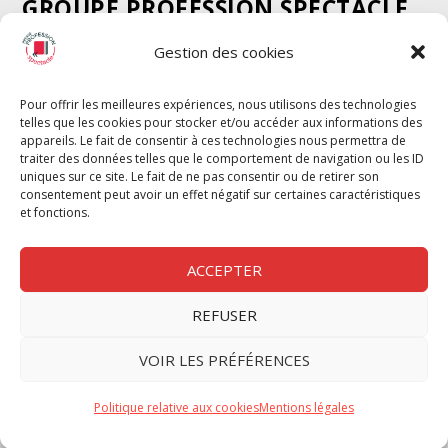
GROUPE PROFESSION SPECTACLE
Chèque Intermittents
Gestion des cookies
Henotes
Chèque Compta
Pour offrir les meilleures expériences, nous utilisons des technologies
telles que les cookies pour stocker et/ou accéder aux informations des
Chèque Emploi Spectacle
appareils. Le fait de consentir à ces technologies nous permettra de
G-Pods
traiter des données telles que le comportement de navigation ou les ID
uniques sur ce site. Le fait de ne pas consentir ou de retirer son
Profession Audio-visuel
Suivre
Suivre
consentement peut avoir un effet négatif sur certaines caractéristiques
Le Cahier Pro
et fonctions.
ACCEPTER
REFUSER
Nous contacter
VOIR LES PRÉFÉRENCES
Politique de confidentilité
Politique relative aux cookies
Mentions légales