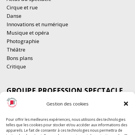
Cirque et rue
Danse
Innovations et numérique
Musique et opéra
Photographie
Thé
â
tre
Bons plans
Critique
GROUPE PROFESSION SPECTACLE
Chèque Intermittents
Gestion des cookies
Henotes
Chèque Compta
Pour offrir les meilleures expériences, nous utilisons des technologies
telles que les cookies pour stocker et/ou accéder aux informations des
Chèque Emploi Spectacle
appareils. Le fait de consentir à ces technologies nous permettra de