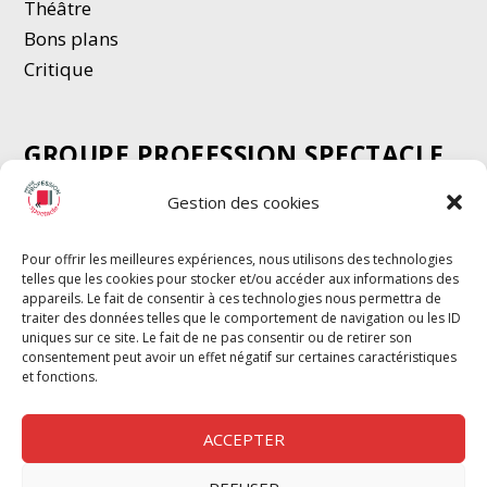
Thé
â
tre
Bons plans
Critique
GROUPE PROFESSION SPECTACLE
Chèque Intermittents
Gestion des cookies
Henotes
Chèque Compta
Pour offrir les meilleures expériences, nous utilisons des technologies
telles que les cookies pour stocker et/ou accéder aux informations des
Chèque Emploi Spectacle
appareils. Le fait de consentir à ces technologies nous permettra de
G-Pods
traiter des données telles que le comportement de navigation ou les ID
uniques sur ce site. Le fait de ne pas consentir ou de retirer son
Profession Audio-visuel
Suivre
Suivre
consentement peut avoir un effet négatif sur certaines caractéristiques
Le Cahier Pro
et fonctions.
ACCEPTER