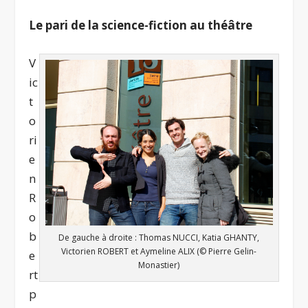
Le pari de la science-fiction au théâtre
V
ic
t
o
ri
e
n
R
o
b
De gauche à droite : Thomas NUCCI, Katia GHANTY,
Victorien ROBERT et Aymeline ALIX (© Pierre Gelin-
e
Monastier)
rt
p