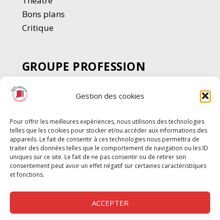
Thé
â
tre
Bons plans
Critique
GROUPE PROFESSION
SPECTACLE
Gestion des cookies
Chèque Intermittents
Henotes
Pour offrir les meilleures expériences, nous utilisons des technologies
Chèque Compta
telles que les cookies pour stocker et/ou accéder aux informations des
Chèque Emploi Spectacle
appareils. Le fait de consentir à ces technologies nous permettra de
traiter des données telles que le comportement de navigation ou les ID
G-Pods
uniques sur ce site. Le fait de ne pas consentir ou de retirer son
consentement peut avoir un effet négatif sur certaines caractéristiques
Profession Audio-visuel
Suivre
Suivre
et fonctions.
Le Cahier Pro
ACCEPTER