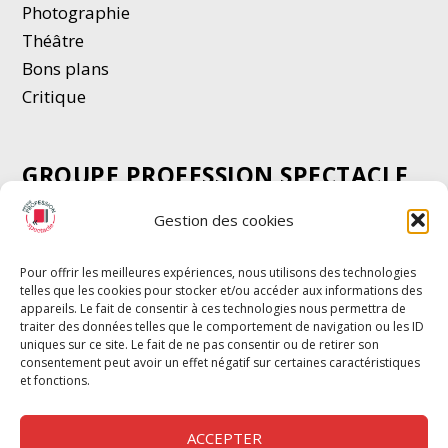
Photographie
Thé
â
tre
Bons plans
Critique
GROUPE PROFESSION SPECTACLE
Chèque Intermittents
Gestion des cookies
Henotes
Chèque Compta
Pour offrir les meilleures expériences, nous utilisons des technologies
telles que les cookies pour stocker et/ou accéder aux informations des
Chèque Emploi Spectacle
appareils. Le fait de consentir à ces technologies nous permettra de
G-Pods
traiter des données telles que le comportement de navigation ou les ID
uniques sur ce site. Le fait de ne pas consentir ou de retirer son
Profession Audio-visuel
Suivre
Suivre
consentement peut avoir un effet négatif sur certaines caractéristiques
Le Cahier Pro
et fonctions.
ACCEPTER