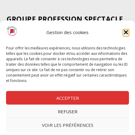
GROUPE PROFESSION SPECTACLE
Chèque Intermittents
Gestion des cookies
Henotes
Chèque Compta
Pour offrir les meilleures expériences, nous utilisons des technologies
telles que les cookies pour stocker et/ou accéder aux informations des
Chèque Emploi Spectacle
appareils. Le fait de consentir à ces technologies nous permettra de
G-Pods
traiter des données telles que le comportement de navigation ou les ID
uniques sur ce site. Le fait de ne pas consentir ou de retirer son
Profession Audio-visuel
Suivre
Suivre
consentement peut avoir un effet négatif sur certaines caractéristiques
Le Cahier Pro
et fonctions.
ACCEPTER
REFUSER
Nous contacter
VOIR LES PRÉFÉRENCES
Politique de confidentilité