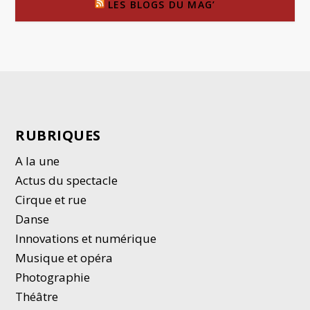
LES BLOGS DU MAG’
RUBRIQUES
A la une
Actus du spectacle
Cirque et rue
Danse
Innovations et numérique
Musique et opéra
Photographie
Thé
â
tre