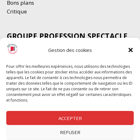
Bons plans
Critique
GROUPE PROFESSION SPECTACLE
Chèque Intermittents
Gestion des cookies
Henotes
Chèque Compta
Pour offrir les meilleures expériences, nous utilisons des technologies
telles que les cookies pour stocker et/ou accéder aux informations des
Chèque Emploi Spectacle
appareils. Le fait de consentir à ces technologies nous permettra de
G-Pods
traiter des données telles que le comportement de navigation ou les ID
uniques sur ce site. Le fait de ne pas consentir ou de retirer son
Profession Audio-visuel
Suivre
Suivre
consentement peut avoir un effet négatif sur certaines caractéristiques
Le Cahier Pro
et fonctions.
ACCEPTER
REFUSER