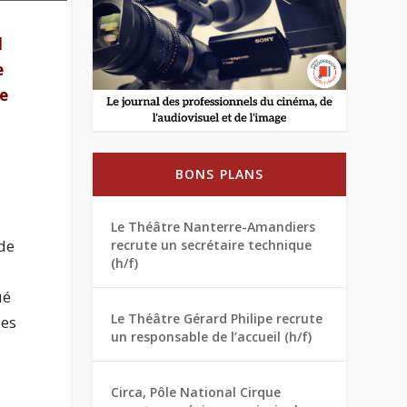
l
e
ve
BONS PLANS
.
Le Théâtre Nanterre-Amandiers
 de
recrute un secrétaire technique
(h/f)
ué
Le Théâtre Gérard Philipe recrute
les
un responsable de l’accueil (h/f)
Circa, Pôle National Cirque