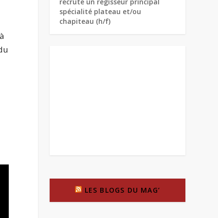
recrute un régisseur principal
spécialité plateau et/ou
chapiteau (h/f)
 à
 du
LES BLOGS DU MAG’