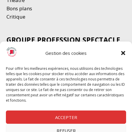
Thé
â
tre
Bons plans
Critique
GROUPE PROFESSION SPECTACLE
Chèque Intermittents
Gestion des cookies
Henotes
Chèque Compta
Pour offrir les meilleures expériences, nous utilisons des technologies
telles que les cookies pour stocker et/ou accéder aux informations des
Chèque Emploi Spectacle
appareils. Le fait de consentir à ces technologies nous permettra de
G-Pods
traiter des données telles que le comportement de navigation ou les ID
uniques sur ce site. Le fait de ne pas consentir ou de retirer son
Profession Audio-visuel
Suivre
Suivre
consentement peut avoir un effet négatif sur certaines caractéristiques
Le Cahier Pro
et fonctions.
ACCEPTER
REFUSER