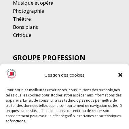
Musique et opéra
Photographie
Thé
â
tre
Bons plans
Critique
GROUPE PROFESSION
SPECTACLE
Gestion des cookies
Chèque Intermittents
Henotes
Pour offrir les meilleures expériences, nous utilisons des technologies
Chèque Compta
telles que les cookies pour stocker et/ou accéder aux informations des
Chèque Emploi Spectacle
appareils. Le fait de consentir à ces technologies nous permettra de
traiter des données telles que le comportement de navigation ou les ID
G-Pods
uniques sur ce site. Le fait de ne pas consentir ou de retirer son
consentement peut avoir un effet négatif sur certaines caractéristiques
Profession Audio-visuel
Suivre
Suivre
et fonctions.
Le Cahier Pro