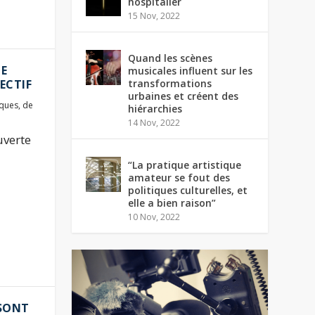
hospitalier
15 Nov, 2022
Quand les scènes
LE
musicales influent sur les
transformations
ECTIF
urbaines et créent des
iques
,
de
hiérarchies
14 Nov, 2022
uverte
“La pratique artistique
amateur se fout des
politiques culturelles, et
elle a bien raison”
10 Nov, 2022
 SONT