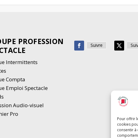
UPE PROFESSION
Suivre
Sui
CTACLE
e Intermittents
tes
ue Compta
e Emploi Spectacle
ds
ssion Audio-visuel
hier Pro
Pour offrir 
cookies pou
consentir à
comportement