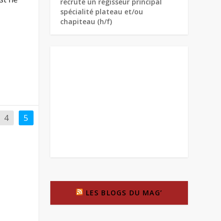
recrute un régisseur principal
spécialité plateau et/ou
chapiteau (h/f)
4
5
LES BLOGS DU MAG’