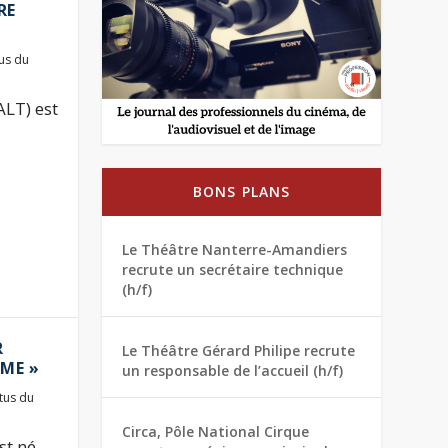
RE
us du
ALT) est
BONS PLANS
Le Théâtre Nanterre-Amandiers
recrute un secrétaire technique
(h/f)
R
Le Théâtre Gérard Philipe recrute
ME »
un responsable de l’accueil (h/f)
tus du
Circa, Pôle National Cirque
st né