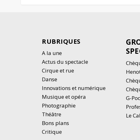
GRO
RUBRIQUES
SPE
A la une
Actus du spectacle
Chèqu
Cirque et rue
Heno
Danse
Chèq
Innovations et numérique
Chèqu
Musique et opéra
G-Po
Photographie
Profe
Thé
â
tre
Le Ca
Bons plans
Critique