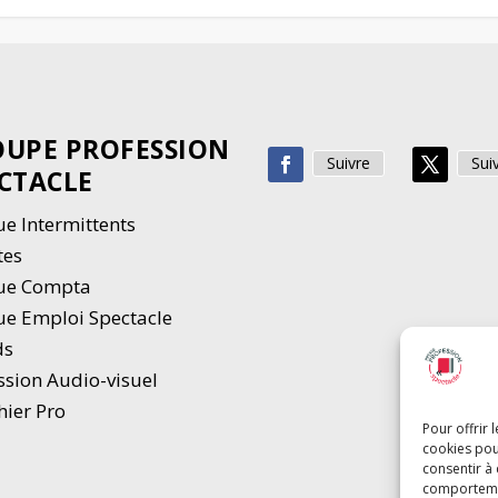
UPE PROFESSION
Suivre
Sui
CTACLE
e Intermittents
tes
ue Compta
e Emploi Spectacle
ds
ssion Audio-visuel
hier Pro
Pour offrir 
cookies pou
consentir à
comportement