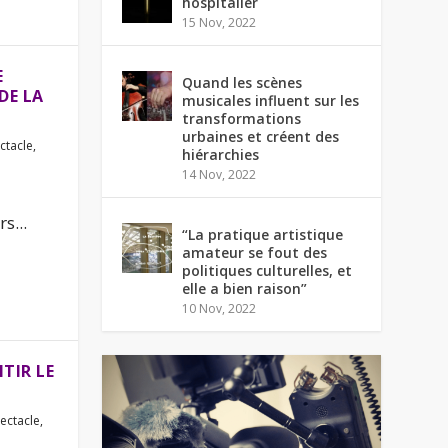
hospitalier
15 Nov, 2022
E
Quand les scènes
DE LA
musicales influent sur les
transformations
urbaines et créent des
ctacle
,
hiérarchies
14 Nov, 2022
s...
“La pratique artistique
amateur se fout des
politiques culturelles, et
elle a bien raison”
10 Nov, 2022
TIR LE
ectacle
,