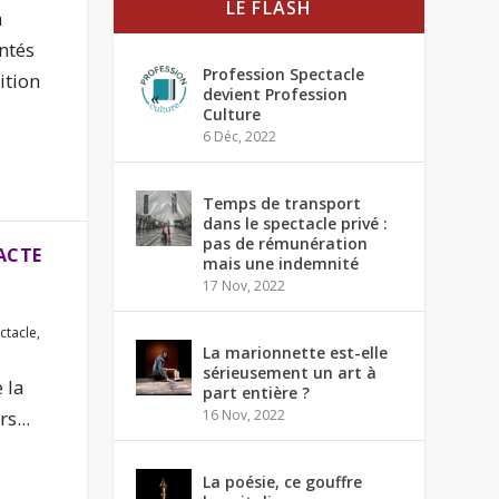
LE FLASH
a
ntés
Profession Spectacle
ition
devient Profession
Culture
6 Déc, 2022
Temps de transport
dans le spectacle privé :
pas de rémunération
ACTE
mais une indemnité
17 Nov, 2022
ctacle
,
La marionnette est-elle
sérieusement un art à
 la
part entière ?
s...
16 Nov, 2022
La poésie, ce gouffre