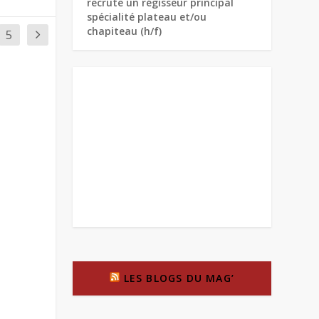
recrute un régisseur principal
spécialité plateau et/ou
chapiteau (h/f)
5
LES BLOGS DU MAG’