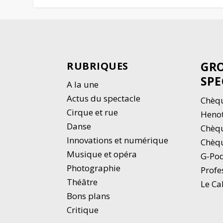
GRO
RUBRIQUES
SPE
A la une
Actus du spectacle
Chèqu
Cirque et rue
Heno
Danse
Chèq
Innovations et numérique
Chèqu
Musique et opéra
G-Po
Photographie
Profe
Thé
â
tre
Le Ca
Bons plans
Critique