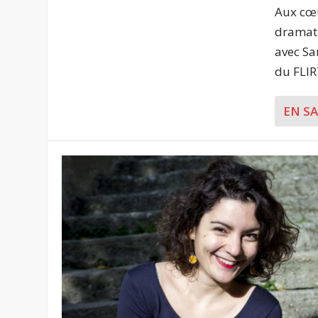
Aux cœur
dramatu
avec Sa
du FLIRT
EN S