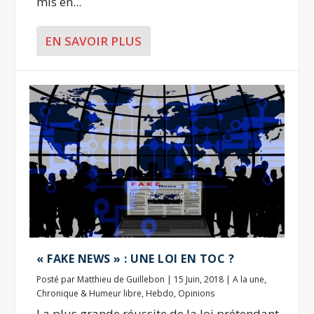
mis en...
EN SAVOIR PLUS
« FAKE NEWS » : UNE LOI EN TOC ?
Posté par
Matthieu de Guillebon
|
15 Juin, 2018
|
A la une
,
Chronique & Humeur libre
,
Hebdo
,
Opinions
La plus grande réussite de la loi prétendant