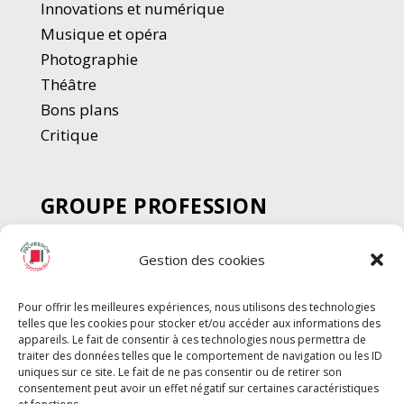
Innovations et numérique
Musique et opéra
Photographie
Thé
â
tre
Bons plans
Critique
GROUPE PROFESSION
SPECTACLE
Gestion des cookies
Chèque Intermittents
Henotes
Pour offrir les meilleures expériences, nous utilisons des technologies
Chèque Compta
telles que les cookies pour stocker et/ou accéder aux informations des
Chèque Emploi Spectacle
appareils. Le fait de consentir à ces technologies nous permettra de
traiter des données telles que le comportement de navigation ou les ID
G-Pods
uniques sur ce site. Le fait de ne pas consentir ou de retirer son
consentement peut avoir un effet négatif sur certaines caractéristiques
Profession Audio-visuel
Suivre
Suivre