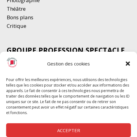
Photographie
Thé
â
tre
Bons plans
Critique
GROUPE PROFESSION SPECTACLE
Chèque Intermittents
Gestion des cookies
Henotes
Chèque Compta
Pour offrir les meilleures expériences, nous utilisons des technologies
telles que les cookies pour stocker et/ou accéder aux informations des
Chèque Emploi Spectacle
appareils. Le fait de consentir à ces technologies nous permettra de
G-Pods
traiter des données telles que le comportement de navigation ou les ID
uniques sur ce site. Le fait de ne pas consentir ou de retirer son
Profession Audio-visuel
Suivre
Suivre
consentement peut avoir un effet négatif sur certaines caractéristiques
Le Cahier Pro
et fonctions.
ACCEPTER