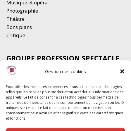
Musique et opéra
Photographie
Thé
â
tre
Bons plans
Critique
GROUPE PROFESSION SPECTACLE
Chèque Intermittents
Gestion des cookies
Henotes
Chèque Compta
Pour offrir les meilleures expériences, nous utilisons des technologies
telles que les cookies pour stocker et/ou accéder aux informations des
Chèque Emploi Spectacle
appareils. Le fait de consentir à ces technologies nous permettra de
G-Pods
traiter des données telles que le comportement de navigation ou les ID
uniques sur ce site. Le fait de ne pas consentir ou de retirer son
Profession Audio-visuel
Suivre
Suivre
consentement peut avoir un effet négatif sur certaines caractéristiques
Le Cahier Pro
et fonctions.