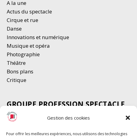
A la une
Actus du spectacle
Cirque et rue
Danse
Innovations et numérique
Musique et opéra
Photographie
Thé
â
tre
Bons plans
Critique
GROUPE PROFESSION SPECTACLE
Chèque Intermittents
Gestion des cookies
Henotes
Chèque Compta
Pour offrir les meilleures expériences, nous utilisons des technologies