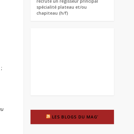
recrute un régisseur principal
spécialité plateau et/ou
chapiteau (h/f)
a
;
eu
LES BLOGS DU MAG’