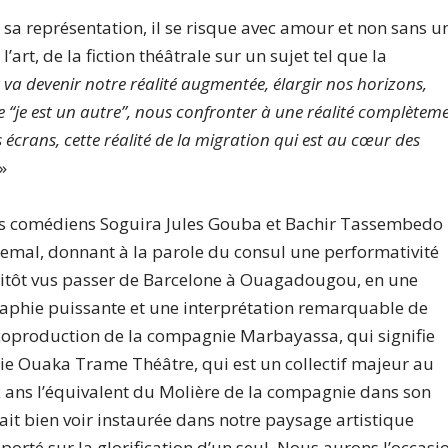
sa représentation, il se risque avec amour et non sans u
art, de la fiction théâtrale sur un sujet tel que la
ir va devenir notre réalité augmentée, élargir nos horizons,
‘‘je est un autre’’, nous confronter à une réalité complètem
écrans, cette réalité de la migration qui est au cœur des
 »
 les comédiens Soguira Jules Gouba et Bachir Tassembedo
emal, donnant à la parole du consul une performativité
sitôt vus passer de Barcelone à Ouagadougou, en une
raphie puissante et une interprétation remarquable de
e coproduction de la compagnie Marbayassa, qui signifie
nie Ouaka Trame Théâtre, qui est un collectif majeur au
ux ans l’équivalent du Molière de la compagnie dans son
ait bien voir instaurée dans notre paysage artistique
 porté sur la glorification d’un seul. Nous aurons l’occasi