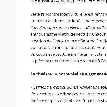
cite aussitôt
Gibraltar
, pièce interprété
Cette rencontre interculturelle est renfo
quatrième édition : le km0. «
Nous avons 
Barcelone qui sont en lien avec d’autres li
enthousiasme Mathilde Mottier. Chacun de 
création de
Llop le Loup
de Sabrina Souli
aux publics francophones et catalanoph
Vénus
, de et avec Adeline Flaun, artiste
la pièce sera créée en juin prochain à l’
Le théâtre : « notre réalité augmenté
«
Le théâtre, c’est ce qui est visible : une 
des acteurs
», exprime pour sa part le co
théâtre et qui soutient avec force le festi