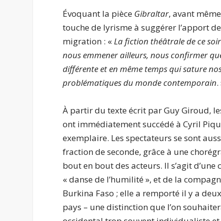
Évoquant la pièce
Gibraltar
, avant même 
touche de lyrisme à suggérer l’apport de l’
migration : «
La fiction théâtrale de ce so
nous emmener ailleurs, nous confirmer que 
différente et en même temps qui sature nos 
problématiques du monde contemporain
.
À partir du texte écrit par Guy Giroud,
ont immédiatement succédé à Cyril Piqu
exemplaire. Les spectateurs se sont aus
fraction de seconde, grâce à une chorég
bout en bout des acteurs. Il s’agit d’un
« danse de l’humilité », et de la compag
Burkina Faso ; elle a remporté il y a de
pays – une distinction que l’on souhaiter
occidental trop souvent individualiste et