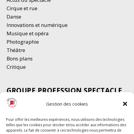
Cirque et rue
Danse
Innovations et numérique
Musique et opéra
Photographie
Thé
â
tre
Bons plans
Critique
GROUPE PROFESSION SPECTACLE
Chèque Intermittents
Gestion des cookies
Henotes
Chèque Compta
Pour offrir les meilleures expériences, nous utilisons des technologies
telles que les cookies pour stocker et/ou accéder aux informations des
Chèque Emploi Spectacle
appareils. Le fait de consentir à ces technologies nous permettra de