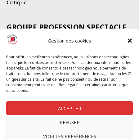
Critique
GROUPE PROFESSION SPECTACLE
Chèque Intermittents
Gestion des cookies
Henotes
Chèque Compta
Pour offrir les meilleures expériences, nous utilisons des technologies
telles que les cookies pour stocker et/ou accéder aux informations des
Chèque Emploi Spectacle
appareils. Le fait de consentir à ces technologies nous permettra de
G-Pods
traiter des données telles que le comportement de navigation ou les ID
uniques sur ce site. Le fait de ne pas consentir ou de retirer son
Profession Audio-visuel
Suivre
Suivre
consentement peut avoir un effet négatif sur certaines caractéristiques
Le Cahier Pro
et fonctions.
ACCEPTER
REFUSER
Nous contacter
VOIR LES PRÉFÉRENCES