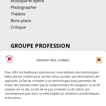
Musique et opéra
Photographie
Thé
â
tre
Bons plans
Critique
GROUPE PROFESSION
SPECTACLE
Gestion des cookies
Chèque Intermittents
Henotes
Pour offrir les meilleures expériences, nous utilisons des technologies
Chèque Compta
telles que les cookies pour stocker et/ou accéder aux informations des
Chèque Emploi Spectacle
appareils. Le fait de consentir à ces technologies nous permettra de
traiter des données telles que le comportement de navigation ou les ID
G-Pods
uniques sur ce site. Le fait de ne pas consentir ou de retirer son
consentement peut avoir un effet négatif sur certaines caractéristiques
Profession Audio-visuel
Suivre
Suivre
et fonctions.
Le Cahier Pro