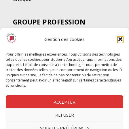
GROUPE PROFESSION
SPECTACLE
Gestion des cookies
Chèque Intermittents
Henotes
Pour offrir les meilleures expériences, nous utilisons des technologies
Chèque Compta
telles que les cookies pour stocker et/ou accéder aux informations des
Chèque Emploi Spectacle
appareils. Le fait de consentir à ces technologies nous permettra de
traiter des données telles que le comportement de navigation ou les ID
G-Pods
uniques sur ce site. Le fait de ne pas consentir ou de retirer son
consentement peut avoir un effet négatif sur certaines caractéristiques
Profession Audio-visuel
Suivre
Suivre
et fonctions.
Le Cahier Pro
ACCEPTER
REFUSER
Nous contacter
VOIR LES PRÉFÉRENCES