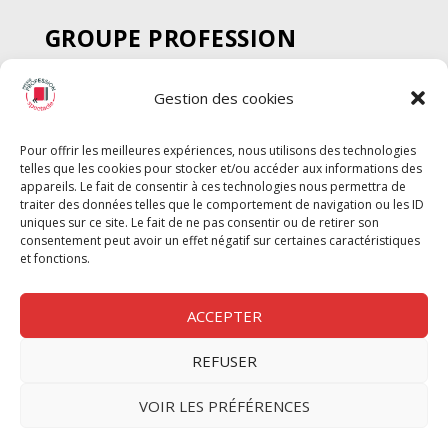
GROUPE PROFESSION
SPECTACLE
Gestion des cookies
Chèque Intermittents
Henotes
Pour offrir les meilleures expériences, nous utilisons des technologies
Chèque Compta
telles que les cookies pour stocker et/ou accéder aux informations des
Chèque Emploi Spectacle
appareils. Le fait de consentir à ces technologies nous permettra de
traiter des données telles que le comportement de navigation ou les ID
G-Pods
uniques sur ce site. Le fait de ne pas consentir ou de retirer son
consentement peut avoir un effet négatif sur certaines caractéristiques
Profession Audio-visuel
Suivre
Suivre
et fonctions.
Le Cahier Pro
ACCEPTER
REFUSER
Nous contacter
VOIR LES PRÉFÉRENCES
Politique de confidentilité