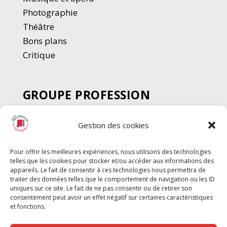
Photographie
Thé
â
tre
Bons plans
Critique
GROUPE PROFESSION
SPECTACLE
Gestion des cookies
Chèque Intermittents
Henotes
Pour offrir les meilleures expériences, nous utilisons des technologies
Chèque Compta
telles que les cookies pour stocker et/ou accéder aux informations des
appareils. Le fait de consentir à ces technologies nous permettra de
Chèque Emploi Spectacle
traiter des données telles que le comportement de navigation ou les ID
G-Pods
uniques sur ce site. Le fait de ne pas consentir ou de retirer son
consentement peut avoir un effet négatif sur certaines caractéristiques
Profession Audio-visuel
Suivre
Suivre
et fonctions.
Le Cahier Pro