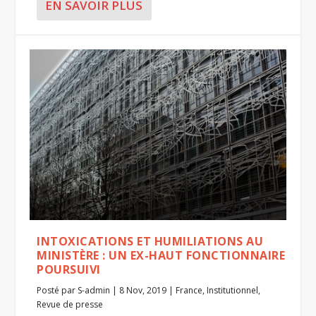
EN SAVOIR PLUS
INTOXICATIONS ET HUMILIATIONS AU
MINISTÈRE : UN EX-HAUT FONCTIONNAIRE
POURSUIVI
Posté par
S-admin
|
8 Nov, 2019
|
France
,
Institutionnel
,
Revue de presse