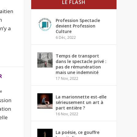
LE FLASH
aïtien
n
Profession Spectacle
devient Profession
n’y a
Culture
6 Déc, 2022
Temps de transport
dans le spectacle privé :
pas de rémunération
mais une indemnité
R
17 Nov, 2022
re
La marionnette est-elle
ssion
sérieusement un art à
part entière ?
ation
16 Nov, 2022
elle
La poésie, ce gouffre