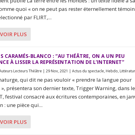
nt publié La terre entre les mondes : un texte fidèle à s
comme quoi « on ne peut pas rester éternellement témoin 
électionné par FLIRT,...
AVOIR PLUS
 CARAMÉS-BLANCO : “AU THÉÂTRE, ON A UN PEU
CE À LISSER LA REPRÉSENTATION DE L’INTERNET”
Auteurs Lecteurs Théâtre
|
29 Nov, 2021
|
Actus du spectacle
,
Hebdo
,
Littératu
aturge, qui dit ne pas vouloir « prendre la langue pour
 », présentera son dernier texte, Trigger Warning, dans l
T, festival consacré aux écritures contemporaines, en jan
 : une pièce qui...
AVOIR PLUS