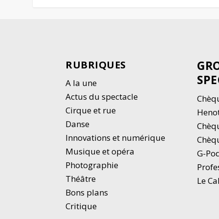
GRO
RUBRIQUES
SPE
A la une
Actus du spectacle
Chèqu
Cirque et rue
Heno
Danse
Chèq
Innovations et numérique
Chèqu
Musique et opéra
G-Po
Photographie
Profe
Thé
â
tre
Le Ca
Bons plans
Critique