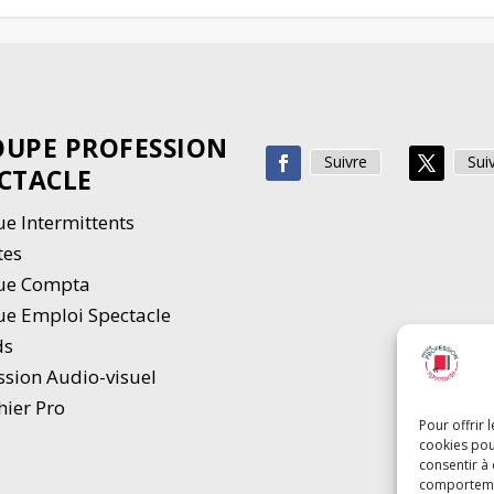
UPE PROFESSION
Suivre
Sui
CTACLE
e Intermittents
tes
ue Compta
e Emploi Spectacle
ds
ssion Audio-visuel
hier Pro
Pour offrir 
cookies pou
consentir à
comportement