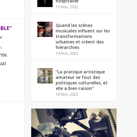
hospitalier
15 Nov, 2022
Quand les scènes
IBLE”
musicales influent sur les
transformations
re
urbaines et créent des
,
hiérarchies
14 Nov, 2022
nte.
val
“La pratique artistique
amateur se fout des
politiques culturelles, et
elle a bien raison”
10 Nov, 2022
e