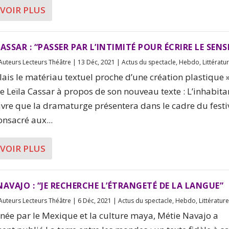
AVOIR PLUS
CASSAR : “PASSER PAR L’INTIMITÉ POUR ÉCRIRE LE SENS
Auteurs Lecteurs Théâtre
|
13 Déc, 2021
|
Actus du spectacle
,
Hebdo
,
Littératu
ulais le matériau textuel proche d’une création plastique »
e Leïla Cassar à propos de son nouveau texte : L’inhabita
re que la dramaturge présentera dans le cadre du festi
onsacré aux...
AVOIR PLUS
NAVAJO : “JE RECHERCHE L’ÉTRANGETÉ DE LA LANGUE”
Auteurs Lecteurs Théâtre
|
6 Déc, 2021
|
Actus du spectacle
,
Hebdo
,
Littératur
née par le Mexique et la culture maya, Métie Navajo a