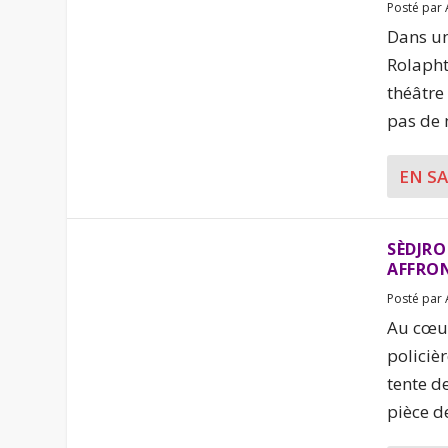
Posté par
Dans un
Rolapht
théâtre
pas de m
EN S
SÈDJRO
AFFRO
Posté par
Au cœur
policiè
tente de
pièce de