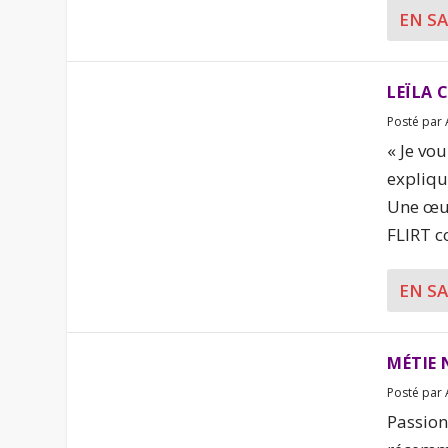
EN S
LEÏLA 
Posté par
« Je vo
expliqu
Une œuv
FLIRT c
EN S
MÉTIE 
Posté par
Passion