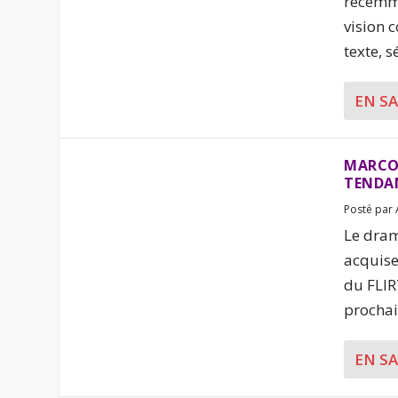
récemme
vision 
texte, s
EN S
MARCOS
TENDAN
Posté par
Le dram
acquise
du FLIR
prochain
EN S