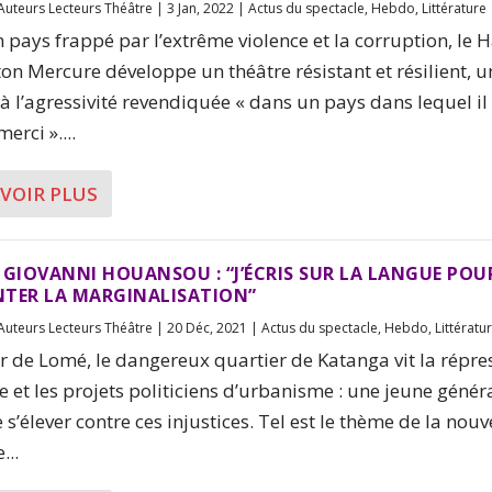
Auteurs Lecteurs Théâtre
|
3 Jan, 2022
|
Actus du spectacle
,
Hebdo
,
Littérature
 pays frappé par l’extrême violence et la corruption, le H
on Mercure développe un théâtre résistant et résilient, u
 à l’agressivité revendiquée « dans un pays dans lequel il 
erci »....
AVOIR PLUS
 GIOVANNI HOUANSOU : “J’ÉCRIS SUR LA LANGUE POU
NTER LA MARGINALISATION”
Auteurs Lecteurs Théâtre
|
20 Déc, 2021
|
Actus du spectacle
,
Hebdo
,
Littératu
 de Lomé, le dangereux quartier de Katanga vit la répre
re et les projets politiciens d’urbanisme : une jeune génér
 s’élever contre ces injustices. Tel est le thème de la nouv
...