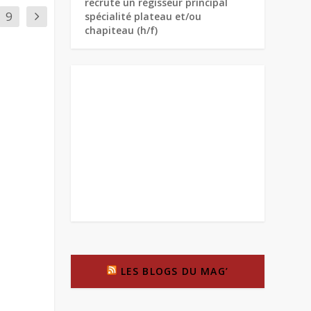
recrute un régisseur principal
9
spécialité plateau et/ou
chapiteau (h/f)
LES BLOGS DU MAG’