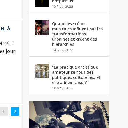
hospitalier
15 Nov, 2022
Quand les scènes
TEL À
musicales influent sur les
transformations
urbaines et créent des
Opinions
hiérarchies
14 Nov, 2022
es jour
“La pratique artistique
amateur se fout des
politiques culturelles, et
elle a bien raison”
10 Nov, 2022
1
2