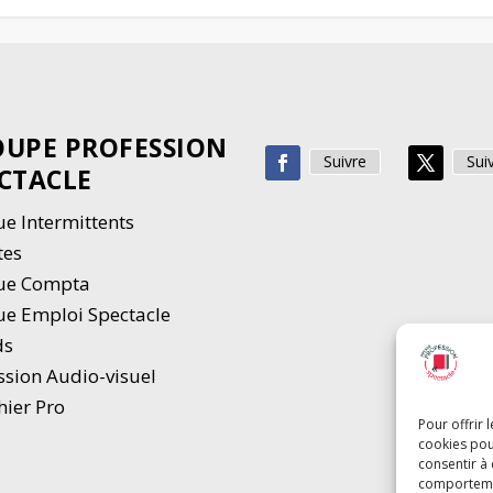
UPE PROFESSION
Suivre
Sui
CTACLE
e Intermittents
tes
ue Compta
e Emploi Spectacle
ds
ssion Audio-visuel
hier Pro
Pour offrir 
cookies pou
consentir à
comportement