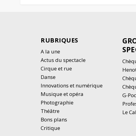
GRO
RUBRIQUES
SPE
A la une
Actus du spectacle
Chèqu
Cirque et rue
Heno
Danse
Chèq
Innovations et numérique
Chèqu
Musique et opéra
G-Po
Photographie
Profe
Thé
â
tre
Le Ca
Bons plans
Critique