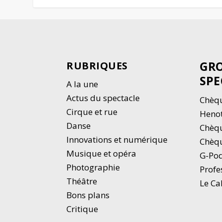
GRO
RUBRIQUES
SPE
A la une
Actus du spectacle
Chèqu
Cirque et rue
Heno
Danse
Chèq
Innovations et numérique
Chèqu
Musique et opéra
G-Po
Photographie
Profe
Thé
â
tre
Le Ca
Bons plans
Critique