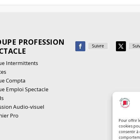
UPE PROFESSION
Suivre
Sui
CTACLE
e Intermittents
tes
ue Compta
e Emploi Spectacle
ds
ssion Audio-visuel
hier Pro
Pour offrir 
cookies pou
consentir à
comportement