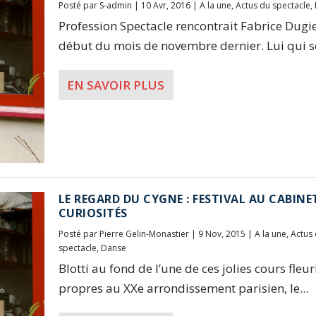
Posté par
S-admin
|
10 Avr, 2016
|
A la une
,
Actus du spectacle
,
Profession Spectacle rencontrait Fabrice Dugi
début du mois de novembre dernier. Lui qui se
EN SAVOIR PLUS
LE REGARD DU CYGNE : FESTIVAL AU CABINE
CURIOSITÉS
Posté par
Pierre Gelin-Monastier
|
9 Nov, 2015
|
A la une
,
Actus
spectacle
,
Danse
Blotti au fond de l’une de ces jolies cours fleur
propres au XXe arrondissement parisien, le...