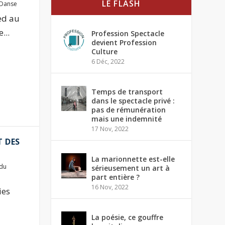
LE FLASH
Danse
ed au
...
Profession Spectacle
devient Profession
Culture
6 Déc, 2022
Temps de transport
dans le spectacle privé :
pas de rémunération
mais une indemnité
17 Nov, 2022
T DES
La marionnette est-elle
 du
sérieusement un art à
part entière ?
16 Nov, 2022
ies
La poésie, ce gouffre