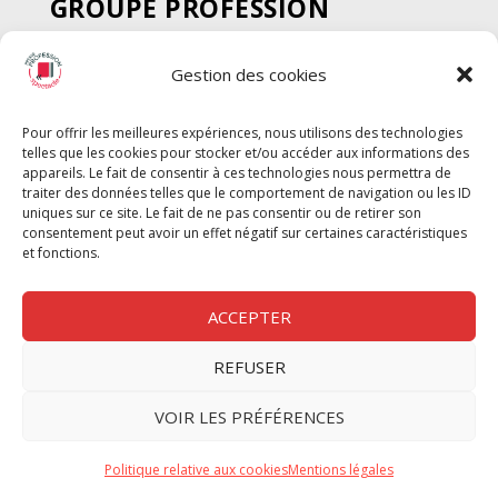
GROUPE PROFESSION
SPECTACLE
Gestion des cookies
Chèque Intermittents
Henotes
Pour offrir les meilleures expériences, nous utilisons des technologies
Chèque Compta
telles que les cookies pour stocker et/ou accéder aux informations des
Chèque Emploi Spectacle
appareils. Le fait de consentir à ces technologies nous permettra de
traiter des données telles que le comportement de navigation ou les ID
G-Pods
uniques sur ce site. Le fait de ne pas consentir ou de retirer son
consentement peut avoir un effet négatif sur certaines caractéristiques
Profession Audio-visuel
Suivre
Suivre
et fonctions.
Le Cahier Pro
ACCEPTER
REFUSER
Nous contacter
VOIR LES PRÉFÉRENCES
Politique de confidentilité
Politique relative aux cookies
Mentions légales