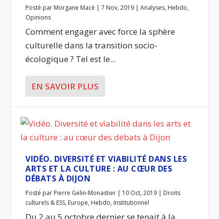
Posté par
Morgane Macé
|
7 Nov, 2019
|
Analyses
,
Hebdo
,
Opinions
Comment engager avec force la sphère
culturelle dans la transition socio-
écologique ? Tel est le...
EN SAVOIR PLUS
VIDÉO. DIVERSITÉ ET VIABILITÉ DANS LES
ARTS ET LA CULTURE : AU CŒUR DES
DÉBATS À DIJON
Posté par
Pierre Gelin-Monastier
|
10 Oct, 2019
|
Droits
culturels & ESS
,
Europe
,
Hebdo
,
Institutionnel
Du 2 au 5 octobre dernier se tenait à la