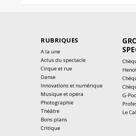
GRO
RUBRIQUES
SPE
A la une
Actus du spectacle
Chèqu
Cirque et rue
Heno
Danse
Chèq
Innovations et numérique
Chèqu
Musique et opéra
G-Po
Photographie
Profe
Thé
â
tre
Le Ca
Bons plans
Critique