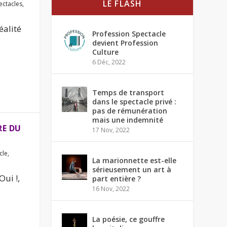
LE FLASH
ectacles
,
éalité
Profession Spectacle
devient Profession
Culture
6 Déc, 2022
Temps de transport
dans le spectacle privé :
pas de rémunération
mais une indemnité
RE DU
17 Nov, 2022
cle
,
La marionnette est-elle
sérieusement un art à
Oui !,
part entière ?
16 Nov, 2022
La poésie, ce gouffre