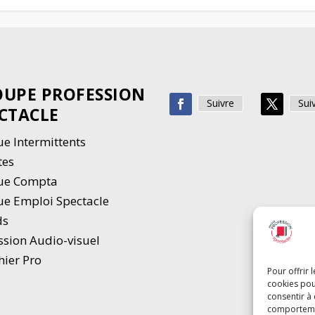
UPE PROFESSION
Suivre
Sui
CTACLE
e Intermittents
tes
ue Compta
e Emploi Spectacle
ds
ssion Audio-visuel
hier Pro
Pour offrir 
cookies pou
consentir à
comportement