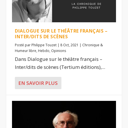
DIALOGUE SUR LE THÉÂTRE FRANÇAIS –
INTER/DITS DE SCÈNES
Posté par
Philippe Touzet
|
8 Oct, 2021
|
Chronique &
Humeur libre
,
Hebdo
,
Opinions
Dans Dialogue sur le théâtre français –
Inter/dits de scènes (Tertium éditions),...
EN SAVOIR PLUS