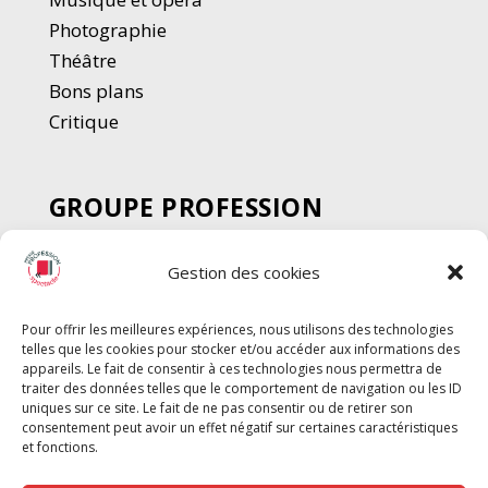
Photographie
Thé
â
tre
Bons plans
Critique
GROUPE PROFESSION
SPECTACLE
Gestion des cookies
Chèque Intermittents
Henotes
Pour offrir les meilleures expériences, nous utilisons des technologies
Chèque Compta
telles que les cookies pour stocker et/ou accéder aux informations des
Chèque Emploi Spectacle
appareils. Le fait de consentir à ces technologies nous permettra de
traiter des données telles que le comportement de navigation ou les ID
G-Pods
uniques sur ce site. Le fait de ne pas consentir ou de retirer son
consentement peut avoir un effet négatif sur certaines caractéristiques
Profession Audio-visuel
Suivre
Suivre
et fonctions.
Le Cahier Pro