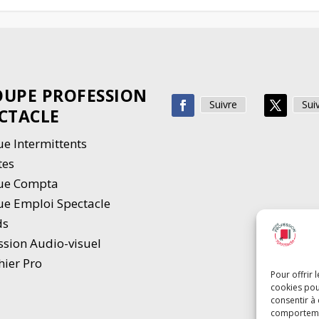
UPE PROFESSION
Suivre
Sui
CTACLE
e Intermittents
tes
ue Compta
e Emploi Spectacle
ds
ssion Audio-visuel
hier Pro
Pour offrir 
cookies pou
consentir à
comportement