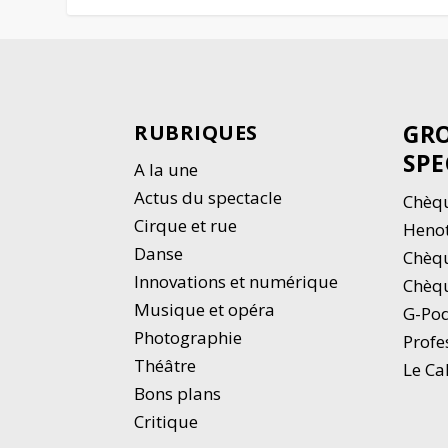
GRO
RUBRIQUES
SPE
A la une
Actus du spectacle
Chèqu
Cirque et rue
Heno
Danse
Chèq
Innovations et numérique
Chèqu
Musique et opéra
G-Po
Photographie
Profe
Thé
â
tre
Le Ca
Bons plans
Critique