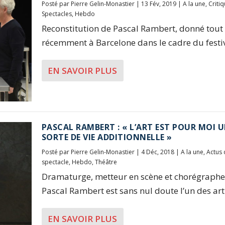
Posté par
Pierre Gelin-Monastier
|
13 Fév, 2019
|
A la une
,
Criti
Spectacles
,
Hebdo
Reconstitution de Pascal Rambert, donné tout
récemment à Barcelone dans le cadre du festiva
EN SAVOIR PLUS
PASCAL RAMBERT : « L’ART EST POUR MOI 
SORTE DE VIE ADDITIONNELLE »
Posté par
Pierre Gelin-Monastier
|
4 Déc, 2018
|
A la une
,
Actus 
spectacle
,
Hebdo
,
Théâtre
Dramaturge, metteur en scène et chorégraphe
Pascal Rambert est sans nul doute l’un des arti
EN SAVOIR PLUS