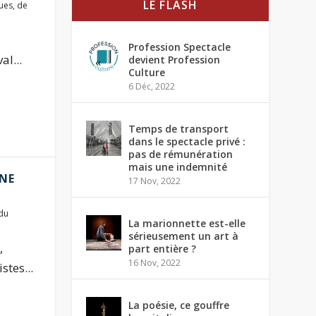
LE FLASH
ques
,
de
Profession Spectacle
l...
devient Profession
Culture
6 Déc, 2022
Temps de transport
dans le spectacle privé :
pas de rémunération
mais une indemnité
UNE
17 Nov, 2022
du
La marionnette est-elle
sérieusement un art à
,
part entière ?
16 Nov, 2022
stes...
La poésie, ce gouffre