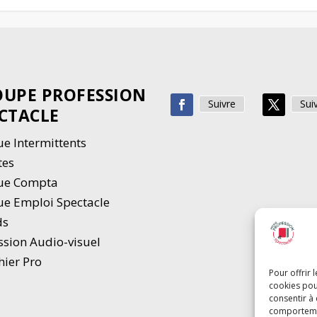
UPE PROFESSION
Suivre
Sui
CTACLE
e Intermittents
tes
ue Compta
e Emploi Spectacle
ds
ssion Audio-visuel
hier Pro
Pour offrir 
cookies pou
consentir à
comportement