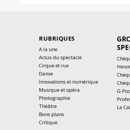
GRO
RUBRIQUES
SPE
A la une
Actus du spectacle
Chèqu
Cirque et rue
Heno
Danse
Chèq
Innovations et numérique
Chèqu
Musique et opéra
G-Po
Photographie
Profe
Thé
â
tre
Le Ca
Bons plans
Critique