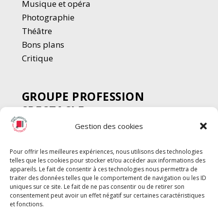
Musique et opéra
Photographie
Thé
â
tre
Bons plans
Critique
GROUPE PROFESSION
SPECTACLE
Gestion des cookies
Chèque Intermittents
Henotes
Pour offrir les meilleures expériences, nous utilisons des technologies
Chèque Compta
telles que les cookies pour stocker et/ou accéder aux informations des
Chèque Emploi Spectacle
appareils. Le fait de consentir à ces technologies nous permettra de
traiter des données telles que le comportement de navigation ou les ID
G-Pods
uniques sur ce site. Le fait de ne pas consentir ou de retirer son
consentement peut avoir un effet négatif sur certaines caractéristiques
Profession Audio-visuel
Suivre
Suivre
et fonctions.
Le Cahier Pro