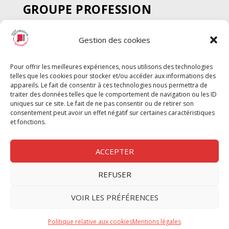
GROUPE PROFESSION
SPECTACLE
Gestion des cookies
Chèque Intermittents
Henotes
Pour offrir les meilleures expériences, nous utilisons des technologies
Chèque Compta
telles que les cookies pour stocker et/ou accéder aux informations des
Chèque Emploi Spectacle
appareils. Le fait de consentir à ces technologies nous permettra de
traiter des données telles que le comportement de navigation ou les ID
G-Pods
uniques sur ce site. Le fait de ne pas consentir ou de retirer son
consentement peut avoir un effet négatif sur certaines caractéristiques
Profession Audio-visuel
Suivre
Suivre
et fonctions.
Le Cahier Pro
ACCEPTER
REFUSER
Nous contacter
VOIR LES PRÉFÉRENCES
Politique de confidentilité
Politique relative aux cookies
Mentions légales