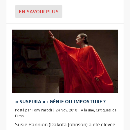
EN SAVOIR PLUS
« SUSPIRIA » : GÉNIE OU IMPOSTURE ?
Posté par
Tony Parodi
|
24 Nov, 2018
|
A la une
,
Critiques
,
de
Films
Susie Bannion (Dakota Johnson) a été élevée