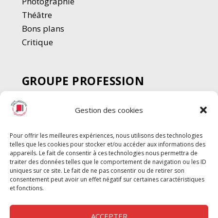
Photographie
Thé
â
tre
Bons plans
Critique
GROUPE PROFESSION
SPECTACLE
Gestion des cookies
Chèque Intermittents
Henotes
Pour offrir les meilleures expériences, nous utilisons des technologies
Chèque Compta
telles que les cookies pour stocker et/ou accéder aux informations des
Chèque Emploi Spectacle
appareils. Le fait de consentir à ces technologies nous permettra de
traiter des données telles que le comportement de navigation ou les ID
G-Pods
uniques sur ce site. Le fait de ne pas consentir ou de retirer son
consentement peut avoir un effet négatif sur certaines caractéristiques
Profession Audio-visuel
Suivre
Suivre
et fonctions.
Le Cahier Pro
ACCEPTER