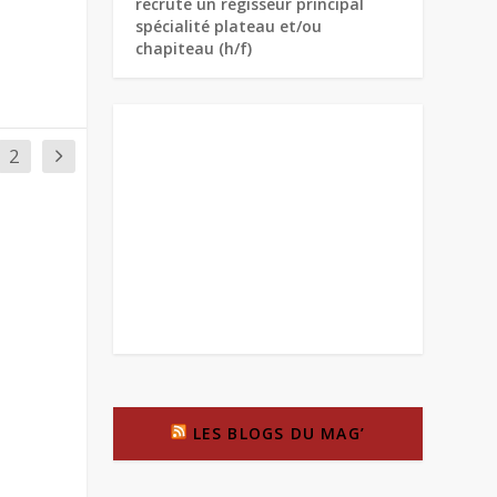
recrute un régisseur principal
spécialité plateau et/ou
chapiteau (h/f)
2
LES BLOGS DU MAG’