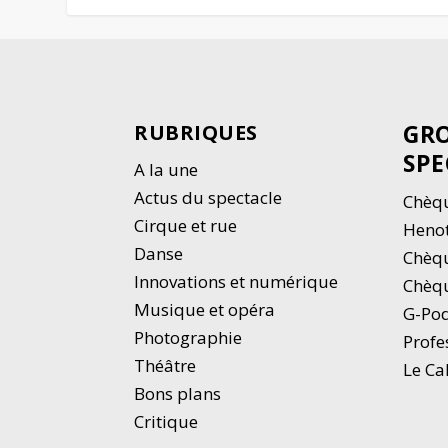
GRO
RUBRIQUES
SPE
A la une
Actus du spectacle
Chèqu
Cirque et rue
Heno
Danse
Chèq
Innovations et numérique
Chèqu
Musique et opéra
G-Po
Photographie
Profe
Thé
â
tre
Le Ca
Bons plans
Critique