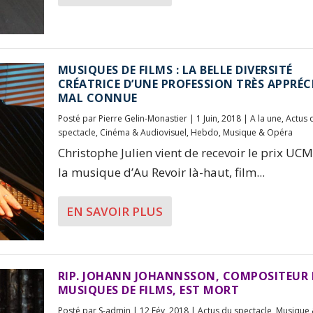
MUSIQUES DE FILMS : LA BELLE DIVERSITÉ
CRÉATRICE D’UNE PROFESSION TRÈS APPRÉCI
MAL CONNUE
Posté par
Pierre Gelin-Monastier
|
1 Juin, 2018
|
A la une
,
Actus 
spectacle
,
Cinéma & Audiovisuel
,
Hebdo
,
Musique & Opéra
Christophe Julien vient de recevoir le prix UC
la musique d’Au Revoir là-haut, film...
EN SAVOIR PLUS
RIP. JOHANN JOHANNSSON, COMPOSITEUR 
MUSIQUES DE FILMS, EST MORT
Posté par
S-admin
|
12 Fév, 2018
|
Actus du spectacle
,
Musique