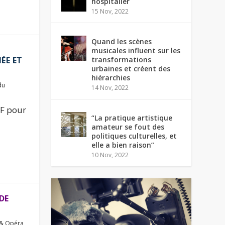
hospitalier
15 Nov, 2022
Quand les scènes
musicales influent sur les
transformations
ÉE ET
urbaines et créent des
hiérarchies
du
14 Nov, 2022
MF pour
“La pratique artistique
amateur se fout des
politiques culturelles, et
elle a bien raison”
10 Nov, 2022
DE
 & Opéra
,