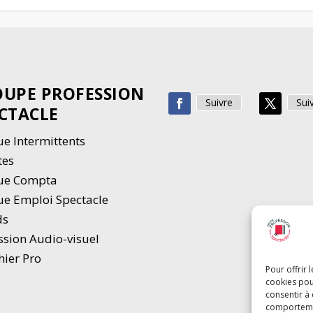
UPE PROFESSION
Suivre
Sui
CTACLE
e Intermittents
tes
ue Compta
e Emploi Spectacle
ds
ssion Audio-visuel
hier Pro
Pour offrir 
cookies pou
consentir à
comportement