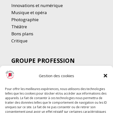
Innovations et numérique
Musique et opéra
Photographie
Thé
â
tre
Bons plans
Critique
GROUPE PROFESSION
SPECTACLE
Gestion des cookies
Chèque Intermittents
Henotes
Pour offrir les meilleures expériences, nous utilisons des technologies
Chèque Compta
telles que les cookies pour stocker et/ou accéder aux informations des
appareils. Le fait de consentir à ces technologies nous permettra de
Chèque Emploi Spectacle
traiter des données telles que le comportement de navigation ou les ID
G-Pods
uniques sur ce site. Le fait de ne pas consentir ou de retirer son
consentement peut avoir un effet négatif sur certaines caractéristiques
Profession Audio-visuel