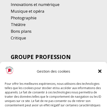
Innovations et numérique
Musique et opéra
Photographie
Thé
â
tre
Bons plans
Critique
GROUPE PROFESSION
SPECTACLE
Gestion des cookies
Chèque Intermittents
Henotes
Pour offrir les meilleures expériences, nous utilisons des technologies
Chèque Compta
telles que les cookies pour stocker et/ou accéder aux informations des
Chèque Emploi Spectacle
appareils. Le fait de consentir à ces technologies nous permettra de
traiter des données telles que le comportement de navigation ou les ID
G-Pods
uniques sur ce site. Le fait de ne pas consentir ou de retirer son
consentement peut avoir un effet négatif sur certaines caractéristiques
Profession Audio-visuel